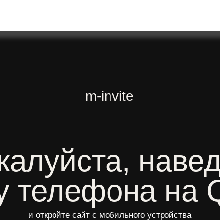
m-invite
луйста, наведите
телефона на QR-
и откройте сайт с мобильного устройства