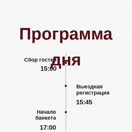
единства, мы будем очень рады, если вы
поддержите
нашу цветовую гамму в нарядах:
[листайте]