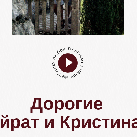
Дорогие
йрат и Кристина!
До нашей свадьбы осталось:
0
0
0
0
дней
часов
минут
секунд