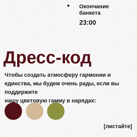
Детали
Ваше присутствие – самый лучший
подарок!
Но если вы захотите сделать нам приятное,
то вместо букетов, которые не успеют нас
порадовать, мы будем рады принять в дар
бутылочку любимого напитка и конверт
В день нашей свадьбы мы планируем
провести вечер в кругу близких людей
Просим вас оставить детей дома, чтобы
мы все могли насладиться этой
особенной атмосферой. Спасибо за
понимание!