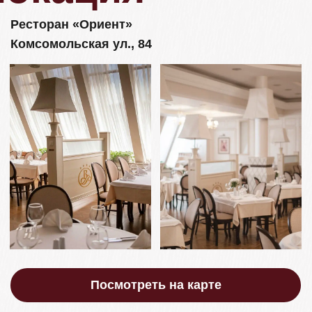
Программа
дня
Сбор гостей
15:00
Выездная
регистрация
15:45
Начало
банкета
17:00
Окончание
банкета
23:00
Дресс-код
Чтобы создать атмосферу гармонии и