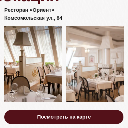
Программа
дня
Сбор гостей
15:00
Выездная
регистрация
15:45
Начало
банкета
17:00
Окончание
банкета
23:00
Дресс-код
Чтобы создать атмосферу гармонии и