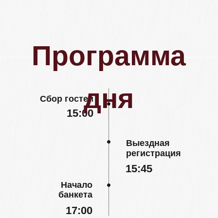
единства, мы будем очень рады, если вы
поддержите
нашу цветовую гамму в нарядах:
[листайте]