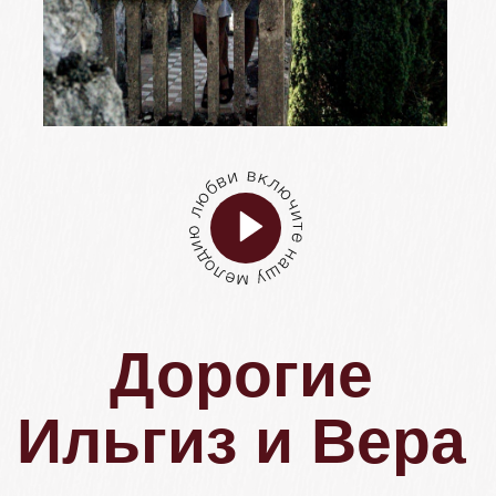
Дорогие
Ильгиз и Вера
До нашей свадьбы осталось:
0
0
0
0
дней
часов
минут
секунд