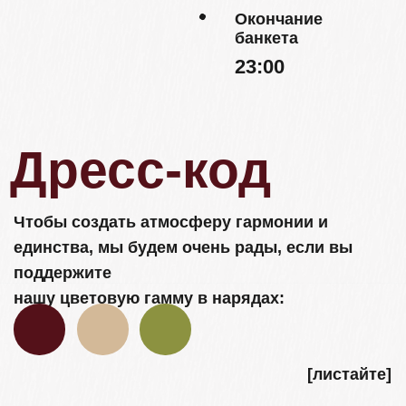
Детали
Ваше присутствие – самый лучший
подарок!
Но если вы захотите сделать нам приятное,
то вместо букетов, которые не успеют нас
порадовать, мы будем рады принять в дар
бутылочку любимого напитка и конверт
В день нашей свадьбы мы планируем
провести вечер в кругу близких людей
Просим вас оставить детей дома, чтобы
мы все могли насладиться этой
особенной атмосферой. Спасибо за
понимание!