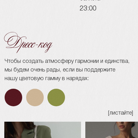
Ваше присутствие – самый лучший подарок!
Но если вы захотите сделать нам приятное,
то вместо букетов, которые не успеют нас
порадовать, мы будем рады принять в дар
бутылочку любимого напитка и конверт
В день нашей свадьбы мы планируем
провести вечер в кругу близких людей
Просим вас оставить детей дома, чтобы
мы все могли насладиться этой особенной
атмосферой. Спасибо за понимание!