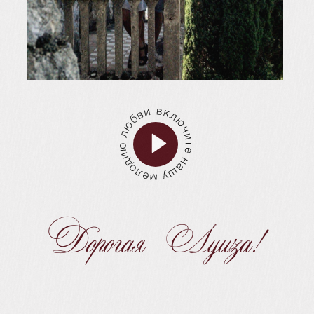
Дорогая Луиза!
До нашей свадьбы осталось:
0
0
0
0
дней
часов
минут
секунд