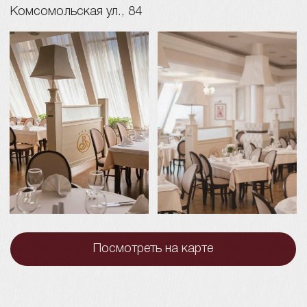
Сбор гостей
15:00
Выездная
регистрация
15:45
Начало
банкета
17:00
Окончание
банкета
23:00
Дресс-код
Чтобы создать атмосферу гармонии и единства,
мы будем очень рады, если вы поддержите
нашу цветовую гамму в нарядах: