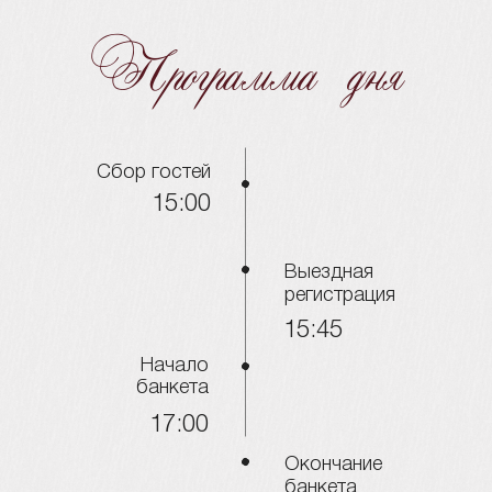
[листайте]
Детали