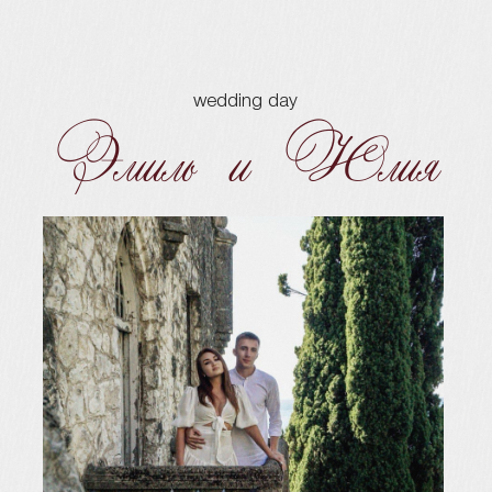
wedding day
Эмиль и Юлия