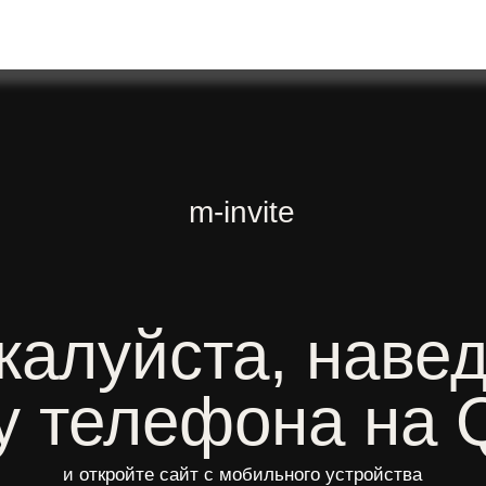
m-invite
луйста, наведите
телефона на QR-
и откройте сайт с мобильного устройства