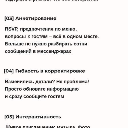
дизайн приглашений
Макет
– это лишь основа, волшебство
и индивидуальность создаете вы!
Добавьте детали, которые передадут
атмосферу праздника: ваши фото,
любимый цвет и романтичную музыку
[Листайте влево]
[01]
[02]