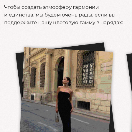
ДЛЯ МУЖЧИН
[ листайте влево ]
НАШИ ПОЖЕЛАНИЯ
[листайте влево]
Мы будем рады разделить с вами этот день!
Если вы хотите нас поздравить, то вместо
цветов, которые, к сожалению, быстро увянут,
мы будем рады бутылке хорошего алкоголя