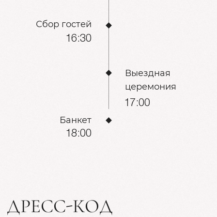
ДЛЯ ДЕВУШЕК
[ листайте влево ]
[листайте влево]