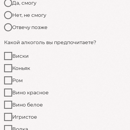
ДО ВСТРЕЧИ ЧЕРЕЗ:
200
17
20
12
дней
часов
минут
секунд