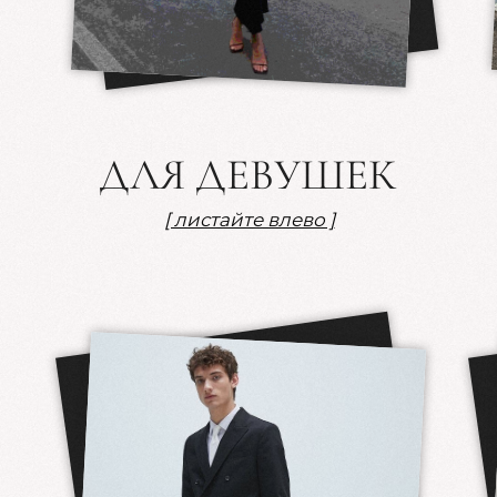
и конверту с теплыми пожеланиями
А так же хотим создать для всех особенную,
душевную атмосферу, поэтому просим
вас не кричать “Горько!”, а наполнить
вечер теплыми поздравлениями
и искренними пожеланиями
АНКЕТА ГОСТЯ
Нам очень важно ваше присутствие,
и для удобства мы подготовили
небольшую анкету
Просим её заполнить до
01.07.2025г.,
чтобы мы учли все ваши пожелания
Ваше Имя и Фамилия