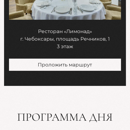
Выездная
церемония
17:00
Банкет
18:00
ДРЕСС-КОД
Чтобы создать атмосферу гармонии
и единства, мы будем очень рады, если вы
поддержите нашу цветовую гамму в нарядах: