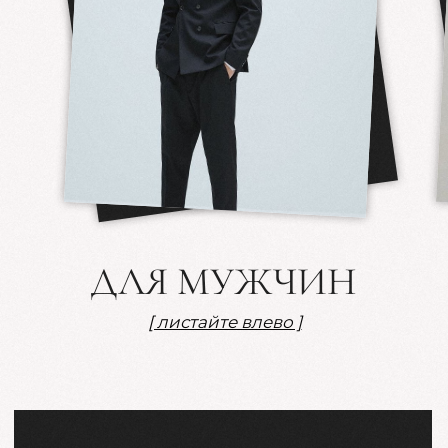
Сможете ли Вы присутствовать?
Да, смогу
Нет, не смогу
Отвечу позже
Какой алкоголь вы предпочитаете?
Виски
Коньяк
Ром
Вино красное
Вино белое
Игристое
Водка