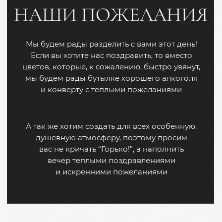
Отправить
КОНТАКТЫ
По всем вопросам и предложениям вы всегда
можете обратиться к нашему координатору
Екатерина
тел. 8 (967) 791-93-81
ДЕТАЛИ
Дорогие друзья, Мы бы очень хотели,
чтобы каждый из вас почувствовал себя
комфортно и расслабленно на нашей
свадьбе. В связи с этим просим вас
оставить детей дома. Благодарим
за понимание и поддержку!