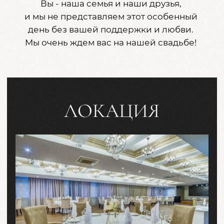
Ресторан «Лимонад»
г. Чебоксары, площадь Речников, 1
3 этаж
Проложить маршрут
ПРОГРАММА ДНЯ
Сбор гостей
16:30