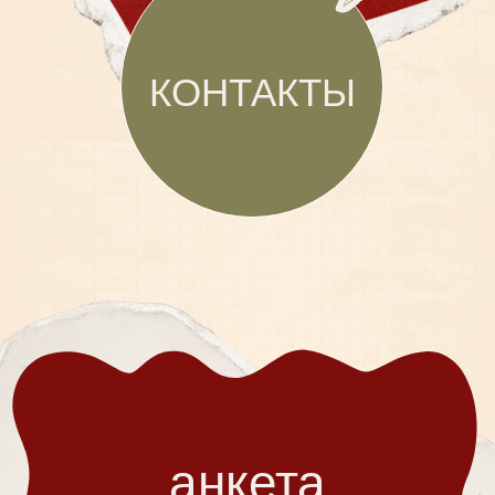
с Тобою вместе!
до встречи в этот
особенный день через:
0
00
00
00
дней
часов
минут
секунд