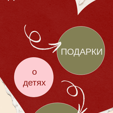
Вино красное
Вино белое
Игристое
Безалкогольные
Нужен ли Вам трансфер?
Да, нужен
Нет, я поеду самостоятельно
Отправить
где-то летом будем