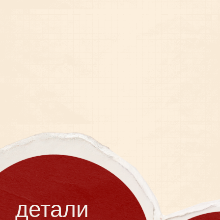
анкета
Ваше Имя и Фамилия
Сможете ли Вы присутствовать?
Да, смогу
Нет, не смогу
Какие напитки Вы предпочитаете?
Водка
Виски