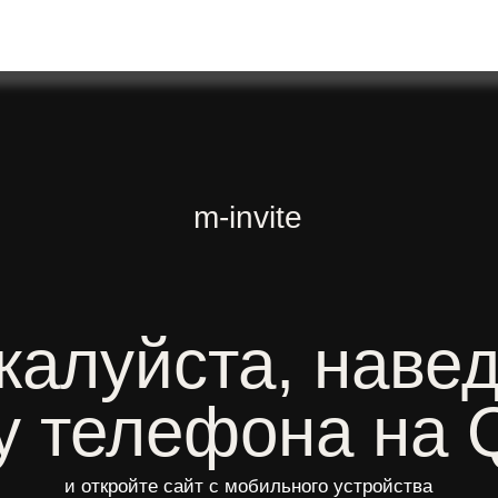
m-invite
луйста, наведите
телефона на QR-
и откройте сайт с мобильного устройства