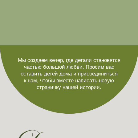
Вино белое сухое
Шампанское
Водка
Безалкогольные напитки
Какое горячее предпочитаете?
Мясо
Рыба
Отправить