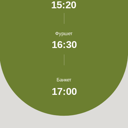
путешествие, поэтому просим вас не
дарить цветы. Мы просто не успеем ими
насладиться. Вместо цветов мы будем
рады сладостям или сертификатам
в ваши любимые места.
Мы создаем вечер, где детали становятся
частью большой любви. Просим вас
оставить детей дома и присоединиться
к нам, чтобы вместе написать новую
страничку нашей истории.