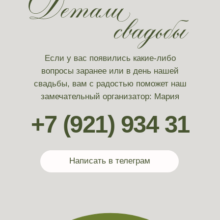
До нашей свадьбы осталось:
0
0
0
0
дней
часов
минут
секунд