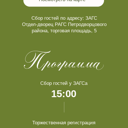
Для нас главное – ваше присутствие!
Мы будем рады видеть вас в вечерних
нарядах. Просим воздержаться от белого
и ярких цветов в своих образах, отдайте
предпочтение пастельным оттенкам.
В качестве подарка мы будем рады вкладу
в бюджет нашей семьи. Он точно поможет
воплотить нашу мечту в реальность!
Сразу после свадьбы мы планируем